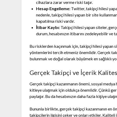
cihazlara zarar verme riski taşır.
Hesap Engelleme:
Twitter, takipçi hilesi yap
nedenle, takipçi hilesi yapan bir site kullan
kapatılma riski vardır.
İtibar Kaybı:
Takipçi hilesi yapan siteler, gerç
durum, hesabınızın itibarını zedeleyebilir ve t
Bu risklerden kaçınmak için, takipçi hilesi yapan
yöntemlerini tercih etmeniz önemlidir. Gerçek taki
bulunmak ve doğal olarak büyümek en sağlıklı yol 
Gerçek Takipçi ve İçerik Kalites
Gerçek takipçi kazanmanın önemi, sosyal medya he
kitleye ulaşmak için oldukça önemlidir. Çünkü ger
paylaşır. Bu da hesabınızın daha fazla kişiye ulaşma
Bununla birlikte, gerçek takipçi kazanmanın en öneml
takipçilerin ilgisini çeker ve onları etkiler. Kalite