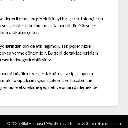
ve değerli olmasını gerektirir. İyi bir içerik, takipçilerin
rsel içeriklerin kullanılması da önemlidir. Görseller,
lerin dikkatini çeker.
llarından biri de etkileşimdir. Takipçilerinizle
cevap vermek önemlidir. Bu şekilde takipçilerinizin
çası haline getirebilirsiniz.
emi büyüktür ve içerik kalitesi takipçi sayısını
turmak, takipçilerin ilgisini çekmek ve hesabınızın
çilerinizle etkileşime geçmek ve onları dinlemek de
©2026 Bilgi Fırtınası
| WordPress Theme by
Superbthemes.com