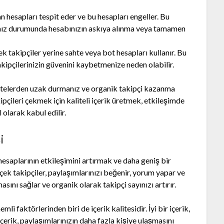
an hesapları tespit eder ve bu hesapları engeller. Bu
manız durumunda hesabınızın askıya alınma veya tamamen
ek takipçiler yerine sahte veya bot hesapları kullanır. Bu
akipçilerinizin güvenini kaybetmenize neden olabilir.
 sitelerden uzak durmanız ve organik takipçi kazanma
pçileri çekmek için kaliteli içerik üretmek, etkileşimde
olarak kabul edilir.
i
saplarının etkileşimini artırmak ve daha geniş bir
çek takipçiler, paylaşımlarınızı beğenir, yorum yapar ve
sını sağlar ve organik olarak takipçi sayınızı artırır.
i faktörlerinden biri de içerik kalitesidir. İyi bir içerik,
li içerik, paylaşımlarınızın daha fazla kişiye ulaşmasını