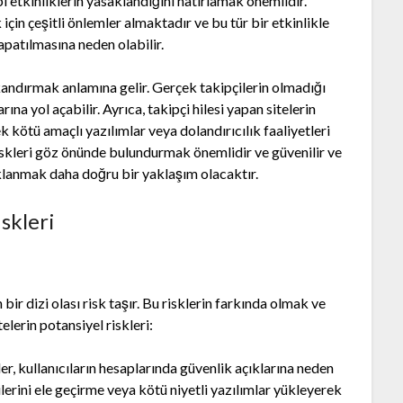
bi etkinliklerin yasaklandığını hatırlamak önemlidir.
için çeşitli önlemler almaktadır ve bu tür bir etkinlikle
patılmasına neden olabilir.
 kandırmak anlamına gelir. Gerçek takipçilerin olmadığı
rına yol açabilir. Ayrıca, takipçi hilesi yapan sitelerin
ek kötü amaçlı yazılımlar veya dolandırıcılık faaliyetleri
 riskleri göz önünde bulundurmak önemlidir ve güvenilir ve
lanmak daha doğru bir yaklaşım olacaktır.
iskleri
in bir dizi olası risk taşır. Bu risklerin farkında olmak ve
elerin potansiyel riskleri:
ler, kullanıcıların hesaplarında güvenlik açıklarına neden
lgilerini ele geçirme veya kötü niyetli yazılımlar yükleyerek