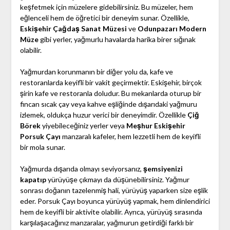
keşfetmek için müzelere gidebilirsiniz. Bu müzeler, hem
eğlenceli hem de öğretici bir deneyim sunar. Özellikle,
Eskişehir Çağdaş Sanat Müzesi
ve
Odunpazarı Modern
Müze
gibi yerler, yağmurlu havalarda harika birer sığınak
olabilir.
Yağmurdan korunmanın bir diğer yolu da, kafe ve
restoranlarda keyifli bir vakit geçirmektir. Eskişehir, birçok
şirin kafe ve restoranla doludur. Bu mekanlarda oturup bir
fincan sıcak çay veya kahve eşliğinde dışarıdaki yağmuru
izlemek, oldukça huzur verici bir deneyimdir. Özellikle
Çiğ
Börek
yiyebileceğiniz yerler veya
Meşhur Eskişehir
Porsuk Çayı
manzaralı kafeler, hem lezzetli hem de keyifli
bir mola sunar.
Yağmurda dışarıda olmayı seviyorsanız,
şemsiyenizi
kapatıp
yürüyüşe çıkmayı da düşünebilirsiniz. Yağmur
sonrası doğanın tazelenmiş hali, yürüyüş yaparken size eşlik
eder. Porsuk Çayı boyunca yürüyüş yapmak, hem dinlendirici
hem de keyifli bir aktivite olabilir. Ayrıca, yürüyüş sırasında
karşılaşacağınız manzaralar, yağmurun getirdiği farklı bir