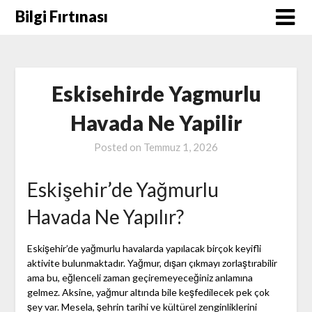
Skip
Bilgi Fırtınası
to
content
Eskisehirde Yagmurlu
Havada Ne Yapilir
Posted on
Temmuz 1, 2026
Eskişehir’de Yağmurlu
Havada Ne Yapılır?
Eskişehir’de yağmurlu havalarda yapılacak birçok keyifli
aktivite bulunmaktadır. Yağmur, dışarı çıkmayı zorlaştırabilir
ama bu, eğlenceli zaman geçiremeyeceğiniz anlamına
gelmez. Aksine, yağmur altında bile keşfedilecek pek çok
şey var. Mesela, şehrin tarihi ve kültürel zenginliklerini