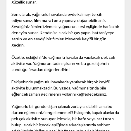
güzellik sunar.
Son olarak, yağmurlu havalarda evde kalmayı tercih
ediyorsanız,
film maratonu
yapmayı düşünebilirsiniz.
Sevdiğiniz filmleri izlemek, yağmurun sesi eşliğinde harika bir
deneyim sunar. Kendinize sıcak bir çay yapın, battaniyeye
sarılın ve en sevdiğiniz filmleri izleyerek keyifli bir gün
geçirin.
Özetle, Eskişehir’de yağmurlu havalarda yapılacak pek çok
aktivite var. Yağmurun tadını çıkarın ve bu güzel şehrin
sunduğu fırsatları değerlendirin!
Eskişehir’de yağmurlu havalarda yapılacak birçok keyifli
aktivite bulunmaktadır. Bu yazıda, yağmur altında bile
eğlenceli zaman geçirmenin yollarını keşfedeceksiniz.
Yağmurlu bir günde dışarı çıkmak zorlayıcı olabilir, ama bu
durum eğlencenizi engellememeli! Eskişehir, kapalı alanlarda
pek çok aktivite sunuyor. Mesela, bir
kafe
veya
restoran
bulup, sıcak bir içecek eşliğinde arkadaşlarınızla sohbet
edebilirsiniz. Yağmur sesi, bir fincan kahve ile birleşince