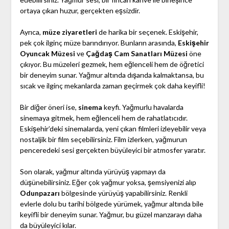
ortaya çıkan huzur, gerçekten eşsizdir.
Ayrıca,
müze ziyaretleri
de harika bir seçenek. Eskişehir,
pek çok ilginç müze barındırıyor. Bunların arasında,
Eskişehir
Oyuncak Müzesi
ve
Çağdaş Cam Sanatları Müzesi
öne
çıkıyor. Bu müzeleri gezmek, hem eğlenceli hem de öğretici
bir deneyim sunar. Yağmur altında dışarıda kalmaktansa, bu
sıcak ve ilginç mekanlarda zaman geçirmek çok daha keyifli!
Bir diğer öneri ise,
sinema
keyfi. Yağmurlu havalarda
sinemaya gitmek, hem eğlenceli hem de rahatlatıcıdır.
Eskişehir’deki sinemalarda, yeni çıkan filmleri izleyebilir veya
nostaljik bir film seçebilirsiniz. Film izlerken, yağmurun
penceredeki sesi gerçekten büyüleyici bir atmosfer yaratır.
Son olarak, yağmur altında yürüyüş yapmayı da
düşünebilirsiniz. Eğer çok yağmur yoksa, şemsiyenizi alıp
Odunpazarı
bölgesinde yürüyüş yapabilirsiniz. Renkli
evlerle dolu bu tarihi bölgede yürümek, yağmur altında bile
keyifli bir deneyim sunar. Yağmur, bu güzel manzarayı daha
da büyüleyici kılar.