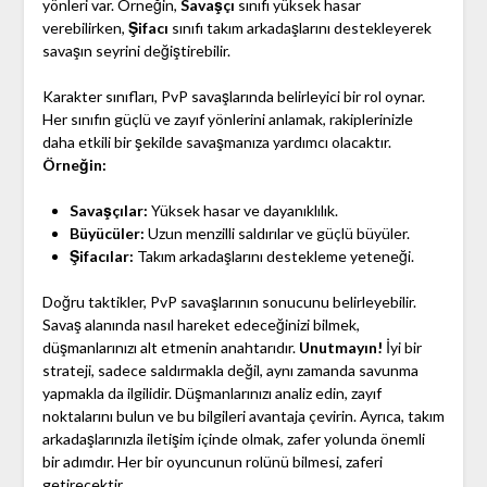
yönleri var. Örneğin,
Savaşçı
sınıfı yüksek hasar
verebilirken,
Şifacı
sınıfı takım arkadaşlarını destekleyerek
savaşın seyrini değiştirebilir.
Karakter sınıfları, PvP savaşlarında belirleyici bir rol oynar.
Her sınıfın güçlü ve zayıf yönlerini anlamak, rakiplerinizle
daha etkili bir şekilde savaşmanıza yardımcı olacaktır.
Örneğin:
Savaşçılar:
Yüksek hasar ve dayanıklılık.
Büyücüler:
Uzun menzilli saldırılar ve güçlü büyüler.
Şifacılar:
Takım arkadaşlarını destekleme yeteneği.
Doğru taktikler, PvP savaşlarının sonucunu belirleyebilir.
Savaş alanında nasıl hareket edeceğinizi bilmek,
düşmanlarınızı alt etmenin anahtarıdır.
Unutmayın!
İyi bir
strateji, sadece saldırmakla değil, aynı zamanda savunma
yapmakla da ilgilidir. Düşmanlarınızı analiz edin, zayıf
noktalarını bulun ve bu bilgileri avantaja çevirin. Ayrıca, takım
arkadaşlarınızla iletişim içinde olmak, zafer yolunda önemli
bir adımdır. Her bir oyuncunun rolünü bilmesi, zaferi
getirecektir.