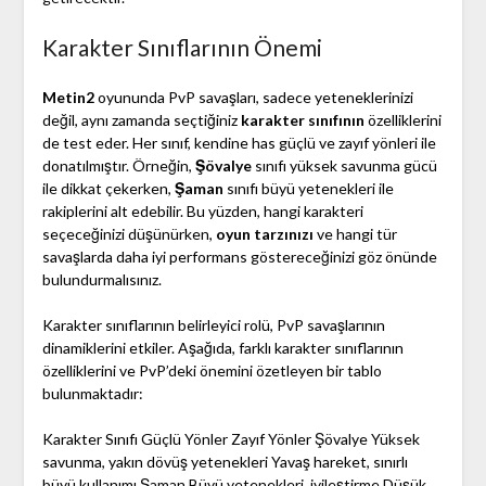
Karakter Sınıflarının Önemi
Metin2
oyununda PvP savaşları, sadece yeteneklerinizi
değil, aynı zamanda seçtiğiniz
karakter sınıfının
özelliklerini
de test eder. Her sınıf, kendine has güçlü ve zayıf yönleri ile
donatılmıştır. Örneğin,
Şövalye
sınıfı yüksek savunma gücü
ile dikkat çekerken,
Şaman
sınıfı büyü yetenekleri ile
rakiplerini alt edebilir. Bu yüzden, hangi karakteri
seçeceğinizi düşünürken,
oyun tarzınızı
ve hangi tür
savaşlarda daha iyi performans göstereceğinizi göz önünde
bulundurmalısınız.
Karakter sınıflarının belirleyici rolü, PvP savaşlarının
dinamiklerini etkiler. Aşağıda, farklı karakter sınıflarının
özelliklerini ve PvP’deki önemini özetleyen bir tablo
bulunmaktadır:
Karakter Sınıfı Güçlü Yönler Zayıf Yönler Şövalye Yüksek
savunma, yakın dövüş yetenekleri Yavaş hareket, sınırlı
büyü kullanımı Şaman Büyü yetenekleri, iyileştirme Düşük