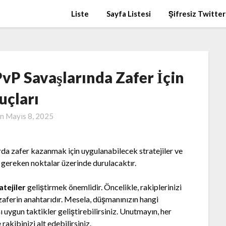
Liste
Sayfa Listesi
Şifresiz Twitter
vP Savaşlarında Zafer İçin
uçları
on
Mayıs 8, 2025
a zafer kazanmak için uygulanabilecek stratejiler ve
i gereken noktalar üzerinde durulacaktır.
atejiler
geliştirmek önemlidir. Öncelikle, rakiplerinizi
zaferin anahtarıdır. Mesela, düşmanınızın hangi
 uygun taktikler geliştirebilirsiniz. Unutmayın, her
rakibinizi alt edebilirsiniz.