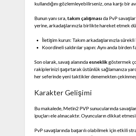
kullandığını gözlemleyebilirseniz, ona karşı bir av
Bunun yanı sıra,
takım çalışması
da PvP savaşları
yerine, arkadaşlarınızla birlikte hareket etmek düş
İletişim kurun: Takım arkadaşlarınızla sürekli i
Koordineli saldırılar yapın: Aynı anda birden f
Son olarak, savaş alanında
esneklik
göstermek çok
rakiplerinizi şaşırtarak üstünlük sağlamanıza yard
her seferinde yeni taktikler denemekten çekinme
Karakter Gelişimi
Bu makalede, Metin2 PVP sunucularında savaşlard
ipuçları ele alınacaktır. Oyuncuların dikkat etmes
PvP savaşlarında başarılı olabilmek için etkili str