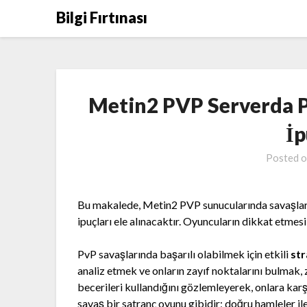
Skip
Bilgi Fırtınası
to
content
Metin2 PVP Serverda P
İp
Posted 
Bu makalede, Metin2 PVP sunucularında savaşlard
ipuçları ele alınacaktır. Oyuncuların dikkat etmes
PvP savaşlarında başarılı olabilmek için etkili
str
analiz etmek ve onların zayıf noktalarını bulmak, 
becerileri kullandığını gözlemleyerek, onlara karşı
savaş bir satranç oyunu gibidir; doğru hamleler ile 