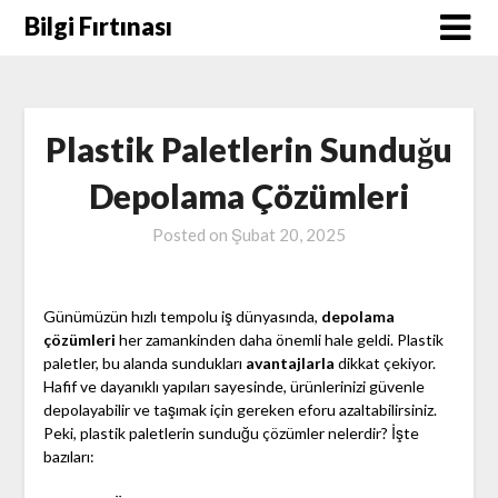
Skip
Bilgi Fırtınası
to
content
Plastik Paletlerin Sunduğu
Depolama Çözümleri
Posted on
Şubat 20, 2025
Günümüzün hızlı tempolu iş dünyasında,
depolama
çözümleri
her zamankinden daha önemli hale geldi. Plastik
paletler, bu alanda sundukları
avantajlarla
dikkat çekiyor.
Hafif ve dayanıklı yapıları sayesinde, ürünlerinizi güvenle
depolayabilir ve taşımak için gereken eforu azaltabilirsiniz.
Peki, plastik paletlerin sunduğu çözümler nelerdir? İşte
bazıları: