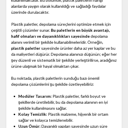
kullanılmaktadır. Bu bölümde, plastik paletlerin hangi
alanlarda yaygın olarak kullanıldığı ve sağladığı faydalar
üzerinde durulacaktır.
Plastik paletler, depolama süreçlerini optimize etmek için
çeşitli çözümler sunar.
Bu paletlerin en büyük avantajı,
hafif olmaları ve dayanıklılıkları sayesinde
depolama
alanını verimli bir şekilde kullanabilmeleridir. Örneğin,
plastik paletler
sayesinde ürünler daha az yer kaplar ve bu
da maliyetleri düşürür. Depolama alanınızı düşünün; eğer her
şey düzenli ve sistematik bir şekilde yerleştirilirse, aradığınız
ürüne ulaşmak bir hayal olmaktan çıkar.
Bu noktada, plastik paletlerin sunduğu bazı önemli
depolama çözümlerini şu şekilde özetleyebiliriz:
Modüler Tasarım:
Plastik paletler, farklı boyut ve
şekillerde üretilebilir, bu da depolama alanının en iyi
şekilde kullanılmasını sağlar.
Kolay Temizlik:
Plastik malzeme, hijyenik bir ortam
sağlar ve kolayca temizlenebilir.
Uzun Ömür:
Dayanıklı yapıları sayesinde uzun süre