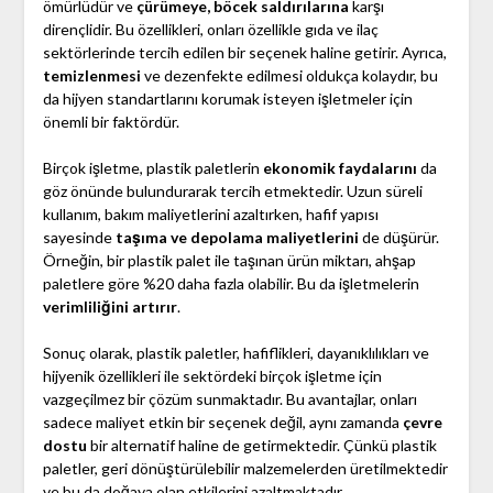
ömürlüdür ve
çürümeye, böcek saldırılarına
karşı
dirençlidir. Bu özellikleri, onları özellikle gıda ve ilaç
sektörlerinde tercih edilen bir seçenek haline getirir. Ayrıca,
temizlenmesi
ve dezenfekte edilmesi oldukça kolaydır, bu
da hijyen standartlarını korumak isteyen işletmeler için
önemli bir faktördür.
Birçok işletme, plastik paletlerin
ekonomik faydalarını
da
göz önünde bulundurarak tercih etmektedir. Uzun süreli
kullanım, bakım maliyetlerini azaltırken, hafif yapısı
sayesinde
taşıma ve depolama maliyetlerini
de düşürür.
Örneğin, bir plastik palet ile taşınan ürün miktarı, ahşap
paletlere göre %20 daha fazla olabilir. Bu da işletmelerin
verimliliğini artırır
.
Sonuç olarak, plastik paletler, hafiflikleri, dayanıklılıkları ve
hijyenik özellikleri ile sektördeki birçok işletme için
vazgeçilmez bir çözüm sunmaktadır. Bu avantajlar, onları
sadece maliyet etkin bir seçenek değil, aynı zamanda
çevre
dostu
bir alternatif haline de getirmektedir. Çünkü plastik
paletler, geri dönüştürülebilir malzemelerden üretilmektedir
ve bu da doğaya olan etkilerini azaltmaktadır.