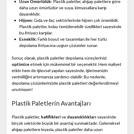
Uzun Ömürlülük:
Plastik paletler, ahşap paletlere göre
daha uzun ömürlüdür ve suya, kimyasallara karşı
dayanıklıdır.
Hijyen:
Gıda ve ilaç sektörlerinde hijyen çok önemlidir.
Plastik paletler, kolay temizlenebilir özellikleri sayesinde
bu ihtiyacı karşılar.
Esneklik:
Farklı boyut ve tasarımları ile her türlü
depolama ihtiyacına uygun çözümler sunar.
Sonuç olarak, plastik paletler depolama süreçlerinizi
optimize
etmek için mükemmel bir seçenektir. Hem maliyet
etkin hem de işlevsel yapıları sayesinde, işletmenizin
verimliliğini artırmanıza yardımcı olabilir. Bu nedenle,
depolama çözümlerinizde plastik paletleri değerlendirmeyi
unutmayın!
Plastik Paletlerin Avantajları
Plastik paletler,
hafiflikleri
ve
dayanıklılıkları
sayesinde
birçok sektörde büyük bir avantaj sunmaktadır. Geleneksel
ahşap paletlere kıyasla, plastik paletler daha uzun