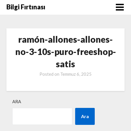
Skip
Bilgi Fırtınası
to
content
ramón-allones-allones-
no-3-10s-puro-freeshop-
satis
Posted on
Temmuz 6, 2025
ARA
Ara