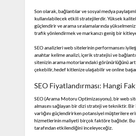
Son olarak, bağlantılar ve sosyal medya paylaşımla
kullanılabilecek etkili stratejilerdir. Yüksek kalit
güçlendirir ve arama sıralamalarında yükselmenizi
trafik yönlendirmek ve markanızı geniş bir kitleye 
SEO analizleri web sitelerinin performansını iyile
anahtar kelime analizi, içerik stratejisi ve bağla
sitenizin arama motorlarındaki görünürlüğünü artı
çekebilir, hedef kitlenize ulaşabilir ve online başarı
SEO Fiyatlandırması: Hangi Fakt
SEO (Arama Motoru Optimizasyonu), bir web sites
almasını sağlayan bir dizi strateji ve tekniktir. B
varlığını güçlendirirken potansiyel müşterilere er
hizmetlerinin maliyeti birçok faktöre bağlıdır. B
tarafından etkilendiğini inceleyeceğiz.