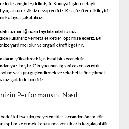
eklerle zenginleştirilmiştir. Konuya ilişkin detaylı
iyaçlarına eksiksiz cevap veririz. Kısa, özlü ve etkileyici
ni kolayca çekebiliriz.
aki uzmanlığından faydalanabilirsiniz.
lde kullanırız ve meta etiketleri optimize ederiz. Bu,
ize yardımcı olur ve organik trafik getirir.
alarını yükseltmek için ideal bir seçenektir.
ndan yazılmıştır. Okuyucunun ilgisini çeken ayrıntılı
n online varlığını güçlendirmek ve rekabette öne çıkmak
anızı şiddetle öneririz.
nizin Performansını Nasıl
 hedef kitleye ulaşma yetenekleri açısından önemlidir.
ını optimize etmek konusunda zorluklarla karşılaşabilir.