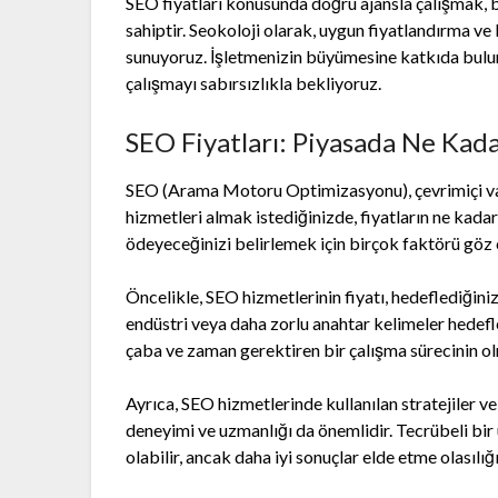
SEO fiyatları konusunda doğru ajansla çalışmak, ba
sahiptir. Seokoloji olarak, uygun fiyatlandırma ve k
sunuyoruz. İşletmenizin büyümesine katkıda bulun
çalışmayı sabırsızlıkla bekliyoruz.
SEO Fiyatları: Piyasada Ne Kad
SEO (Arama Motoru Optimizasyonu), çevrimiçi varl
hizmetleri almak istediğinizde, fiyatların ne kad
ödeyeceğinizi belirlemek için birçok faktörü göz
Öncelikle, SEO hizmetlerinin fiyatı, hedeflediğini
endüstri veya daha zorlu anahtar kelimeler hedefle
çaba ve zaman gerektiren bir çalışma sürecinin ol
Ayrıca, SEO hizmetlerinde kullanılan stratejiler ve
deneyimi ve uzmanlığı da önemlidir. Tecrübeli bir
olabilir, ancak daha iyi sonuçlar elde etme olasılığı