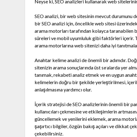
Neyse ki, SEO analizleri kullanarak web siteleri
SEO analizi, bir web sitesinin mevcut durumunu değ
bir SEO analizi için, öncelikle web sitesi üzerind
arama motorları tarafından kolayca taranabilen bi
süreleri ve mobil uyumluluk gibi faktörleri içerir. 
arama motorlarına web sitenizi daha iyi tanıtmaları
Anahtar kelime analizi de önemli bir adımdır. Doğ
sitenizin arama sonuçlarında üst sıralarda yer alma
tanımak, rekabeti analiz etmek ve en uygun anahta
kelimelerin doğru bir şekilde yerleştirilmesi, içer
anlaşılmasına yardımcı olur.
İçerik stratejisi de SEO analizlerinin önemli bir parç
kullanıcıları çekmesine ve etkileşimlerin artmasına
güncellemek ve yenilerini eklemek, arama motorları
şaşırtıcı bilgiler, özgün bakış açıları ve dikkat çe
çekebilirsiniz.