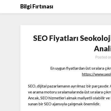
Skip
Bilgi Fırtınası
to
content
SEO Fiyatları Seokoloj
Anal
Posted o
En uygun fiyatlardan üst sıralara çı
https://www.seok
SEO, dijital pazarlamanın ayrılmaz bir parçasıdır.
ve arama motoru sıralamalarında üst sıralara çıkmak
Ancak, SEO hizmetleri almak maliyetli olabilir ve
sunan bir SEO ajansıyla çalışmak önemlidir.