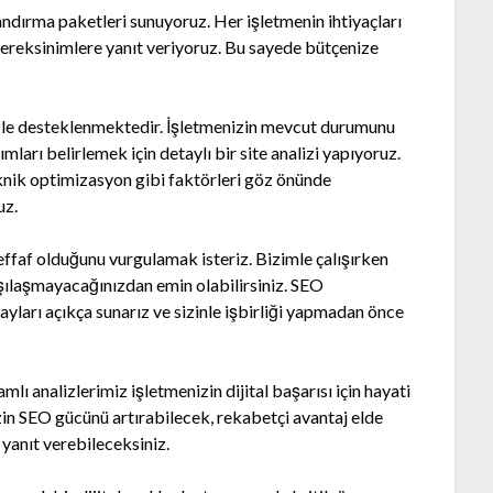
andırma paketleri sunuyoruz. Her işletmenin ihtiyaçları
 gereksinimlere yanıt veriyoruz. Bu sayede bütçenize
mizle desteklenmektedir. İşletmenizin mevcut durumunu
ları belirlemek için detaylı bir site analizi yapıyoruz.
eknik optimizasyon gibi faktörleri göz önünde
uz.
şeffaf olduğunu vurgulamak isteriz. Bizimle çalışırken
rşılaşmayacağınızdan emin olabilirsiniz. SEO
ayları açıkça sunarız ve sizinle işbirliği yapmadan önce
lı analizlerimiz işletmenizin dijital başarısı için hayati
zin SEO gücünü artırabilecek, rekabetçi avantaj elde
 yanıt verebileceksiniz.