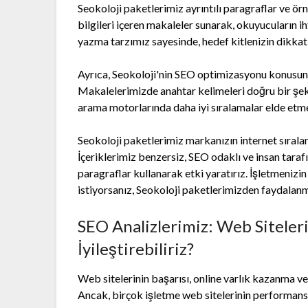
Seokoloji paketlerimiz ayrıntılı paragraflar ve örn
bilgileri içeren makaleler sunarak, okuyucuların iht
yazma tarzımız sayesinde, hedef kitlenizin dikkati
Ayrıca, Seokoloji'nin SEO optimizasyonu konusund
Makalelerimizde anahtar kelimeleri doğru bir şeki
arama motorlarında daha iyi sıralamalar elde etmen
Seokoloji paketlerimiz markanızın internet sıralam
İçeriklerimiz benzersiz, SEO odaklı ve insan tarafı
paragraflar kullanarak etki yaratırız. İşletmenizi
istiyorsanız, Seokoloji paketlerimizden faydalanm
SEO Analizlerimiz: Web Siteleri
İyileştirebiliriz?
Web sitelerinin başarısı, online varlık kazanma ve
Ancak, birçok işletme web sitelerinin performans