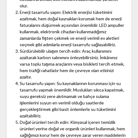
olur.
Enerji tasarrufu yapın: Elektrik enerjisi tüketimini
azaltmak, hem doğal kaynakları korumak hem de enerji
faturalarını düşürmek açısından önemlidir. LED ampuller
kullanmak, elektronik cihazları kullanmadığımız
zamanlarda fişten çekmek ve enerji verimli ev aletleri
seçmek gibi adımlarla enerji tasarrufu sağlayabiliriz.
Sürdürülebilir ulaşım tercih edin: Araç kullanımını
azaltarak karbon salınımını önleyebilirsiniz. İmkânınız
varsa toplu taşıma araçlarını veya bisikleti tercih etmek,
hem trafiği rahatlatır hem de çevreye olan etkinizi
azaltır.
Su tasarrufu yapın: Su kaynaklarının korunması için su
tasarrufu yapmak önemlidir. Muslukları sıkıca kapatmak,
suyu gereksiz yere akıtmamak ve bahçe sulama
işlemlerini suyun en verimli olduğu saatlerde
gerçekleştirmek gibi basit önlemlerle su tüketimini
azaltabiliriz.
Doğal ürünleri tercih edin: Kimyasal içeren temizlik
ürünleri yerine doğal ve organik ürünleri kullanmak, hem
sağlığımızı korur hem de çevreye zarar veren maddelerin