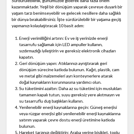
Sürdürülebilirlik, günümüzde giderek daha fazla önem
kazanmaktadır. Yeşil bir dönüşüm yaparak çevreye duyarlı bir
yaşam tarzı benimseyebilir ve gelecek nesillere daha sağlıklı
bir dünya bırakabilirsiniz. İşte sürdürülebilir bir yaşama geçiş
yapmanızı kolaylaştıracak 10 basit adım:
Enerji verimliliğini artırın: Ev ve iş yerinizde enerji
tasarrufu sağlamak için LED ampuller kullanın,
sızdırmazlığı iyileştirin ve gereksiz elektronik cihazları
kapatın.
Geri dönüşüm yapın: Atıklarınızı ayrıştırarak geri
dönüşüm sürecine katkıda bulunun. Kağıt, plastik, cam
ve metal gibi malzemeleri ayrı konteynerlere atarak
doğal kaynakların korunmasına yardımcı olun.
Su tüketimini azaltın: Daha az su tüketimi için muslukları
tamamen kapalı tutun, suyu gereksiz yere akıtmayın ve
su tasarruflu duş başlıkları kullanın.
Yenilenebilir enerji kaynaklarına geçin: Güneş enerjisi
veya rüzgar enerjisi gibi yenilenebilir enerji kaynaklarına
yatırım yaparak çevre dostu enerji üretimine katkıda
bulunun.
Hareket tarzınızı değiştirin: Araba yerine bisiklet, toplu