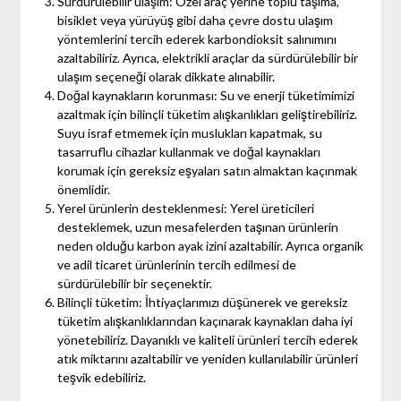
Sürdürülebilir ulaşım: Özel araç yerine toplu taşıma,
bisiklet veya yürüyüş gibi daha çevre dostu ulaşım
yöntemlerini tercih ederek karbondioksit salınımını
azaltabiliriz. Ayrıca, elektrikli araçlar da sürdürülebilir bir
ulaşım seçeneği olarak dikkate alınabilir.
Doğal kaynakların korunması: Su ve enerji tüketimimizi
azaltmak için bilinçli tüketim alışkanlıkları geliştirebiliriz.
Suyu israf etmemek için muslukları kapatmak, su
tasarruflu cihazlar kullanmak ve doğal kaynakları
korumak için gereksiz eşyaları satın almaktan kaçınmak
önemlidir.
Yerel ürünlerin desteklenmesi: Yerel üreticileri
desteklemek, uzun mesafelerden taşınan ürünlerin
neden olduğu karbon ayak izini azaltabilir. Ayrıca organik
ve adil ticaret ürünlerinin tercih edilmesi de
sürdürülebilir bir seçenektir.
Bilinçli tüketim: İhtiyaçlarımızı düşünerek ve gereksiz
tüketim alışkanlıklarından kaçınarak kaynakları daha iyi
yönetebiliriz. Dayanıklı ve kaliteli ürünleri tercih ederek
atık miktarını azaltabilir ve yeniden kullanılabilir ürünleri
teşvik edebiliriz.