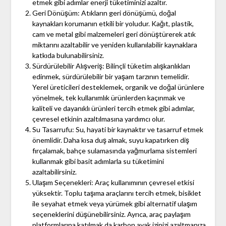
etmek gibi adımlar enerji tüketiminizi azaltır.
Geri Dönüşüm: Atıkların geri dönüşümü, doğal
kaynakları korumanın etkili bir yoludur. Kağıt, plastik,
cam ve metal gibi malzemeleri geri dönüştürerek atık
miktarını azaltabilir ve yeniden kullanılabilir kaynaklara
katkıda bulunabilirsiniz.
Sürdürülebilir Alışveriş: Bilinçli tüketim alışkanlıkları
edinmek, sürdürülebilir bir yaşam tarzının temelidir.
Yerel üreticileri desteklemek, organik ve doğal ürünlere
yönelmek, tek kullanımlık ürünlerden kaçınmak ve
kaliteli ve dayanıklı ürünleri tercih etmek gibi adımlar,
çevresel etkinin azaltılmasına yardımcı olur.
Su Tasarrufu: Su, hayati bir kaynaktır ve tasarruf etmek
önemlidir. Daha kısa duş almak, suyu kapatırken diş
fırçalamak, bahçe sulamasında yağmurlama sistemleri
kullanmak gibi basit adımlarla su tüketimini
azaltabilirsiniz.
Ulaşım Seçenekleri: Araç kullanımının çevresel etkisi
yüksektir. Toplu taşıma araçlarını tercih etmek, bisiklet
ile seyahat etmek veya yürümek gibi alternatif ulaşım
seçeneklerini düşünebilirsiniz. Ayrıca, araç paylaşım
platformlarına katılmak da karbon ayak izinizi azaltmanıza