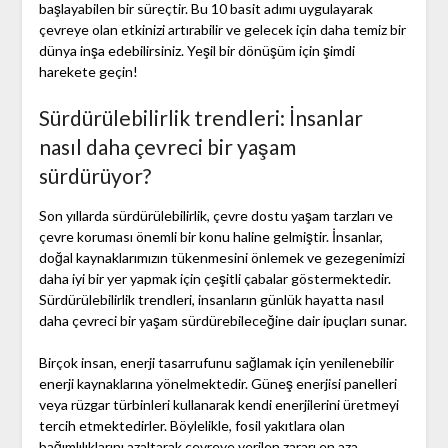
başlayabilen bir süreçtir. Bu 10 basit adımı uygulayarak
çevreye olan etkinizi artırabilir ve gelecek için daha temiz bir
dünya inşa edebilirsiniz. Yeşil bir dönüşüm için şimdi
harekete geçin!
Sürdürülebilirlik trendleri: İnsanlar
nasıl daha çevreci bir yaşam
sürdürüyor?
Son yıllarda sürdürülebilirlik, çevre dostu yaşam tarzları ve
çevre koruması önemli bir konu haline gelmiştir. İnsanlar,
doğal kaynaklarımızın tükenmesini önlemek ve gezegenimizi
daha iyi bir yer yapmak için çeşitli çabalar göstermektedir.
Sürdürülebilirlik trendleri, insanların günlük hayatta nasıl
daha çevreci bir yaşam sürdürebileceğine dair ipuçları sunar.
Birçok insan, enerji tasarrufunu sağlamak için yenilenebilir
enerji kaynaklarına yönelmektedir. Güneş enerjisi panelleri
veya rüzgar türbinleri kullanarak kendi enerjilerini üretmeyi
tercih etmektedirler. Böylelikle, fosil yakıtlara olan
bağımlılıklarını azaltarak çevreye verilen zararı en aza