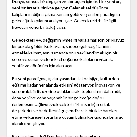
Dünya, sonsuz bir değişim ve dönüşüm içinde. Her yeni an,
yeni bir fırsatla birlikte geliyor. Geleneksel düşünce
kalıplarının dışına çıkma zamanı geldi ve yeni bir paradigma,
geleceğin kapılarını aralıyor. İşte, Gelecekteki 44 ile ilgili
heyecan verici bir bakış açısı.
Gelecekteki 44, değişimin ivmesini yakalamak için bir kılavuz,
bir pusula gibidir. Bu kavram, sadece geleceği tahmin
etmekle kalmaz, aynı zamanda onu şekillendirmek için bir
çerçeve sunar. Geleneksel düşünce kalıplarını yıkarak,
yenilik ve dönüşüm için alan açar.
Bu yeni paradigma, iş dünyasından teknolojiye, kültürden
eğitime kadar her alanda etkisini gösteriyor. İnovasyon ve
sürdürülebilirlik üzerine odaklanarak, toplumların daha adil,
daha yeşil ve daha yaşanabilir bir geleceğe doğru
ilerlemesini sağlıyor. Gelecekteki 44, insanlığın ortak
değerlerini ve hedeflerini güçlendirerek, birlikte hareket
etme ve küresel sorunlara çözüm bulma konusunda bir araç
olarak öne çıkıyor.
Bu paradigma değişimi, bireylerin ve kurumların