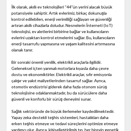
İlk olarak, akıllı ev teknolojileri “44”ün yerini alacak büyük
potansiyele sahiptir. Artık evlerimiz, birkaç dokunuşla
kontrol edilebilen, enerji verimliliği sağlayan ve güvenliği
artıran akıllı cihazlarla doludur. Nesnelerin İnterneti (IoT)
teknolojisi, ev aletlerini birbirine bağlar ve kullanıcıların
evlerini uzaktan kontrol etmelerini sağlar. Bu, kullanıcıların
enerji tasarrufu yapmasına ve yaşam kalitesini artırmasına
olanak tanır.
Bir sonraki önemli yenilik, elektrikli araçlarla ilgilidir.
Geleneksel içten yanmalı motorlara kıyasla daha çevre
dostu ve ekonomiktirler. Elektrikli araçlar, sıfır emisyonla
çalışır ve yakıt maliyetlerinden tasarruf sağlar. Ayrıca,
otomotiv endüstrisi giderek daha fazla otonom sürüş
teknolojisine odaklanmaktadır, bu da sürücülere daha
güvenli ve konforlu bir sürüş deneyimi sunar.
Sağlık sektöründe de büyük ilerlemeler kaydedilmektedir.
Yapay zeka destekli teşhis sistemleri, hastalıkları daha
erken teşhis etmeye ve tedavi süreçlerini optimize etmeye
yardımcı olur. Ayrıca, kişiselleştirilmiş tıp, her bireyin genetik