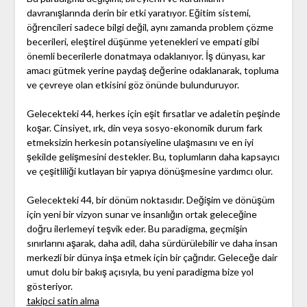
davranışlarında derin bir etki yaratıyor. Eğitim sistemi,
öğrencileri sadece bilgi değil, aynı zamanda problem çözme
becerileri, eleştirel düşünme yetenekleri ve empati gibi
önemli becerilerle donatmaya odaklanıyor. İş dünyası, kar
amacı gütmek yerine paydaş değerine odaklanarak, topluma
ve çevreye olan etkisini göz önünde bulunduruyor.
Gelecekteki 44, herkes için eşit fırsatlar ve adaletin peşinde
koşar. Cinsiyet, ırk, din veya sosyo-ekonomik durum fark
etmeksizin herkesin potansiyeline ulaşmasını ve en iyi
şekilde gelişmesini destekler. Bu, toplumların daha kapsayıcı
ve çeşitliliği kutlayan bir yapıya dönüşmesine yardımcı olur.
Gelecekteki 44, bir dönüm noktasıdır. Değişim ve dönüşüm
için yeni bir vizyon sunar ve insanlığın ortak geleceğine
doğru ilerlemeyi teşvik eder. Bu paradigma, geçmişin
sınırlarını aşarak, daha adil, daha sürdürülebilir ve daha insan
merkezli bir dünya inşa etmek için bir çağrıdır. Geleceğe dair
umut dolu bir bakış açısıyla, bu yeni paradigma bize yol
gösteriyor.
takipci satin alma