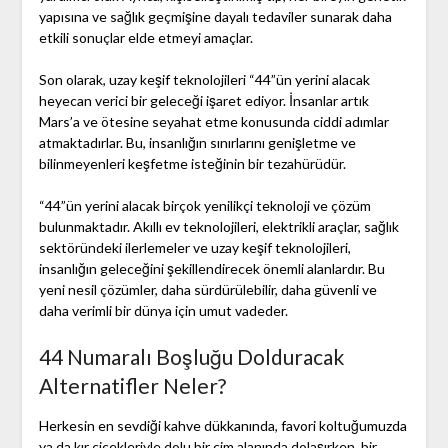
yapısına ve sağlık geçmişine dayalı tedaviler sunarak daha
etkili sonuçlar elde etmeyi amaçlar.
Son olarak, uzay keşif teknolojileri “44”ün yerini alacak
heyecan verici bir geleceği işaret ediyor. İnsanlar artık
Mars’a ve ötesine seyahat etme konusunda ciddi adımlar
atmaktadırlar. Bu, insanlığın sınırlarını genişletme ve
bilinmeyenleri keşfetme isteğinin bir tezahürüdür.
“44”ün yerini alacak birçok yenilikçi teknoloji ve çözüm
bulunmaktadır. Akıllı ev teknolojileri, elektrikli araçlar, sağlık
sektöründeki ilerlemeler ve uzay keşif teknolojileri,
insanlığın geleceğini şekillendirecek önemli alanlardır. Bu
yeni nesil çözümler, daha sürdürülebilir, daha güvenli ve
daha verimli bir dünya için umut vadeder.
44 Numaralı Boşluğu Dolduracak
Alternatifler Neler?
Herkesin en sevdiği kahve dükkanında, favori koltuğumuzda
ya da kır çiçekleriyle dolu bir çim alanında dolaşırken, bir