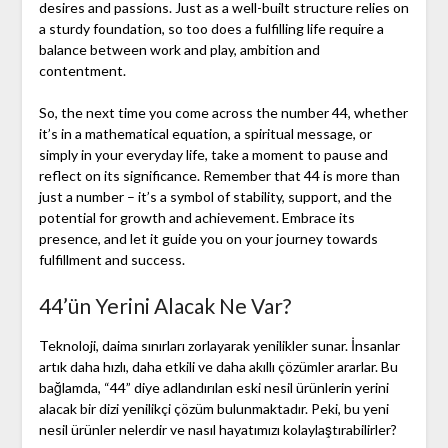
desires and passions. Just as a well-built structure relies on
a sturdy foundation, so too does a fulfilling life require a
balance between work and play, ambition and
contentment.
So, the next time you come across the number 44, whether
it’s in a mathematical equation, a spiritual message, or
simply in your everyday life, take a moment to pause and
reflect on its significance. Remember that 44 is more than
just a number – it’s a symbol of stability, support, and the
potential for growth and achievement. Embrace its
presence, and let it guide you on your journey towards
fulfillment and success.
44’ün Yerini Alacak Ne Var?
Teknoloji, daima sınırları zorlayarak yenilikler sunar. İnsanlar
artık daha hızlı, daha etkili ve daha akıllı çözümler ararlar. Bu
bağlamda, “44” diye adlandırılan eski nesil ürünlerin yerini
alacak bir dizi yenilikçi çözüm bulunmaktadır. Peki, bu yeni
nesil ürünler nelerdir ve nasıl hayatımızı kolaylaştırabilirler?