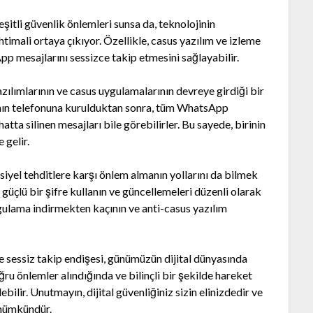
eşitli güvenlik önlemleri sunsa da, teknolojinin
htimali ortaya çıkıyor. Özellikle, casus yazılım ve izleme
App mesajlarını sessizce takip etmesini sağlayabilir.
 yazılımlarının ve casus uygulamalarının devreye girdiği bir
cının telefonuna kurulduktan sonra, tüm WhatsApp
 hatta silinen mesajları bile görebilirler. Bu sayede, birinin
 gelir.
siyel tehditlere karşı önlem almanın yollarını da bilmek
n güçlü bir şifre kullanın ve güncellemeleri düzenli olarak
gulama indirmekten kaçının ve anti-casus yazılım
sessiz takip endişesi, günümüzün dijital dünyasında
ru önlemler alındığında ve bilinçli bir şekilde hareket
lebilir. Unutmayın, dijital güvenliğiniz sizin elinizdedir ve
 mümkündür.