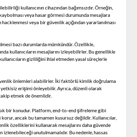
bilirliği kullanıcının cihazından bağımsızdır. Örneğin,
un kaybolması veya hasar görmesi durumunda mesajlara
n hacklenmesi veya bir güvenlik açığından yararlanılması
dilmesi bazı durumlarda mümkündür. Özellikle,
nda kullanıcıların mesajlarını izleyebilirler. Bu genellikle
llanıcıların gizliliğini ihlal etmeden yasal süreçlerle
venlik önlemleri alabilirler. İki faktörlü kimlik doğrulama
e yetkisiz erişimi önleyebilir. Ayrıca, düzenli olarak
akip etmek de önemlidir.
ık bir konudur. Platform, end-to-end şifreleme gibi
ni korur, ancak bu tamamen kusursuz değildir. Kullanıcılar,
nlik özelliklerini kullanarak mesajlarını daha güvende
rın izlenebileceği unutulmamalıdır. Bu nedenle, hassas