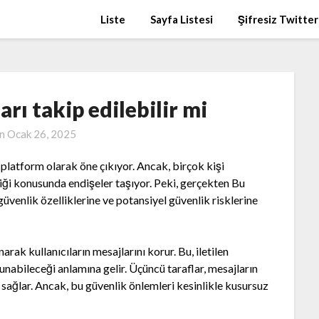
Liste
Sayfa Listesi
Şifresiz Twitter
ı takip edilebilir mi
on
Ocak 26, 2025
latform olarak öne çıkıyor. Ancak, birçok kişi
iği konusunda endişeler taşıyor. Peki, gerçekten Bu
üvenlik özelliklerine ve potansiyel güvenlik risklerine
k kullanıcıların mesajlarını korur. Bu, iletilen
unabileceği anlamına gelir. Üçüncü taraflar, mesajların
ni sağlar. Ancak, bu güvenlik önlemleri kesinlikle kusursuz