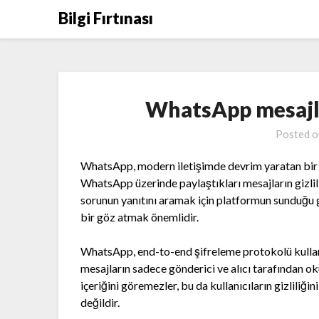
Skip
Bilgi Fırtınası
to
content
WhatsApp mesajlar
Posted 
WhatsApp, modern iletişimde devrim yaratan bir p
WhatsApp üzerinde paylaştıkları mesajların gizlil
sorunun yanıtını aramak için platformun sunduğu g
bir göz atmak önemlidir.
WhatsApp, end-to-end şifreleme protokolü kullanara
mesajların sadece gönderici ve alıcı tarafından ok
içeriğini göremezler, bu da kullanıcıların gizliliği
değildir.