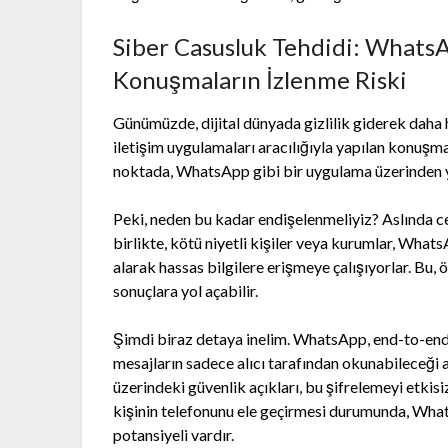
Siber Casusluk Tehdidi: Whats
Konuşmaların İzlenme Riski
Günümüzde, dijital dünyada gizlilik giderek daha h
iletişim uygulamaları aracılığıyla yapılan konuşma
noktada, WhatsApp gibi bir uygulama üzerinden ya
Peki, neden bu kadar endişelenmeliyiz? Aslında ce
birlikte, kötü niyetli kişiler veya kurumlar, Wha
alarak hassas bilgilere erişmeye çalışıyorlar. Bu, ö
sonuçlara yol açabilir.
Şimdi biraz detaya inelim. WhatsApp, end-to-end ş
mesajların sadece alıcı tarafından okunabileceği 
üzerindeki güvenlik açıkları, bu şifrelemeyi etkisiz
kişinin telefonunu ele geçirmesi durumunda, Wha
potansiyeli vardır.